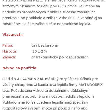
Riedidlo Alkaprén® ZAL je zmes organických rozpúšťadiel so
zníženým obsahom toluénu pod 0,5% hmot. Je určené na
riedenie chloroprénových lepidiel a súčasne zvyšuje ich
prenikanie po podklade a znižuje viskozitu. Je vhodné aj na
odstraňovanie čerstvého a ešte nezaschlého lepidla.
Vlastnosti:
Farba:
číra bezfarebná
Hustota:
26 ± 2 %
Zápach:
charakteristický po rozpúšťadlách
Návod na použitie:
Riedidlo ALKAPRÉN ZAL má silný rozpúšťaciu účinok pre
všetky chlorprénová kaučuková lepidlá firmy MATADORFIX
s.r.o. Požadovanú viskozitu dosiahneme dôkladným
premiešaním potrebného množstva riedidla s lepidlom.
Vzhľadom na to, že uvedená lepidlá majú špeciálny
rozpúšťadlový systém, môže pri použití iného ako