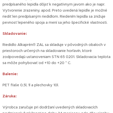
predpísaného lepidla dôjsť k negatívnym javom ako je napr.
Vytvorenie zrazeniny, apod. Preto uvedená lepidle je možné
riediť len predpísaným riedidlom. Riedením lepidla sa znižuje
pevnosť lepeného spoja a mení sa jeho špecifické vlastnosti.
Skladovanie:
Riedidlo Alkaprén® ZAL sa skladuje v pôvodných obaloch v
priestoroch určených na skladovanie horľavín, ktoré
zodpovedajú ustanoveniam STN 65 0201. Skladovacia teplota
sa môže pohybovať od +10 do +20 ° C.
Balenie:
PET fľaše 0,5l, 1l a plechovky 10l.
Záruka:
Výrobca zaručuje pri dodržaní uvedených skladovacích