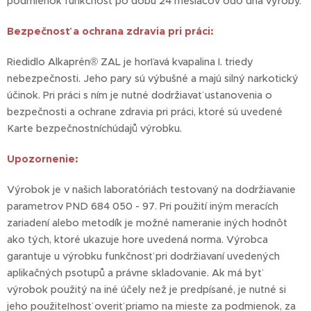
podmienok funkčnosť po dobu 24 mesiacov odo dňa výroby.
Bezpečnosť a ochrana zdravia pri práci:
Riedidlo Alkaprén® ZAL je horľavá kvapalina I. triedy
nebezpečnosti. Jeho pary sú výbušné a majú silný narkotický
účinok. Pri práci s ním je nutné dodržiavať ustanovenia o
bezpečnosti a ochrane zdravia pri práci, ktoré sú uvedené
Karte bezpečnostníchúdajů výrobku.
Upozornenie:
Výrobok je v našich laboratóriách testovaný na dodržiavanie
parametrov PND 684 050 - 97. Pri použití iným meracích
zariadení alebo metodík je možné nameranie iných hodnôt
ako tých, ktoré ukazuje hore uvedená norma. Výrobca
garantuje u výrobku funkčnosť pri dodržiavaní uvedených
aplikačných psotupů a právne skladovanie. Ak má byť
výrobok použitý na iné účely než je predpísané, je nutné si
jeho použiteľnosť overiť priamo na mieste za podmienok, za