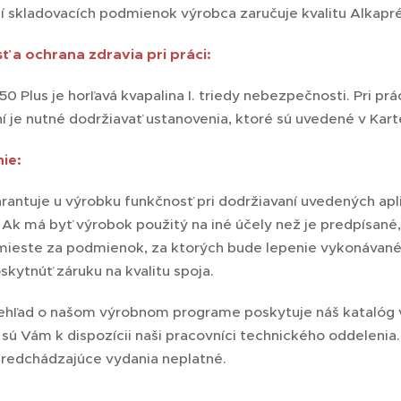
ní skladovacích podmienok výrobca zaručuje kvalitu Alkapr
 a ochrana zdravia pri práci:
0 Plus je horľavá kvapalina I. triedy nebezpečnosti. Pri pr
ní je nutné dodržiavať ustanovenia, ktoré sú uvedené v Ka
ie:
rantuje u výrobku funkčnosť pri dodržiavaní uvedených a
 Ak má byť výrobok použitý na iné účely než je predpísané, 
mieste za podmienok, za ktorých bude lepenie vykonávané
kytnúť záruku na kvalitu spoja.
ehľad o našom výrobnom programe poskytuje náš katalóg v
ú Vám k dispozícii naši pracovníci technického oddelenia.
predchádzajúce vydania neplatné.