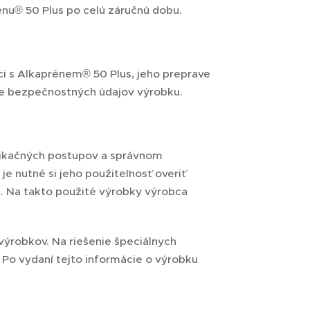
énu® 50 Plus po celú záručnú dobu.
áci s Alkaprénem® 50 Plus, jeho preprave
rte bezpečnostných údajov výrobku.
plikačných postupov a správnom
je nutné si jeho použiteľnosť overiť
. Na takto použité výrobky výrobca
ýrobkov. Na riešenie špeciálnych
 Po vydaní tejto informácie o výrobku