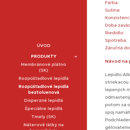
Farba:
s
Sušina:
Konzistenc
Doba zavä
Riedidlo:
Spotreba
ÚVOD
Záručná do
PRODUKTY
Návod na p
Membránové plátno
(SK)
Lepidlo Alk
Rozpúšťadlové lepidlá
striekacou 
Rozpúšťadlové lepidlá
lepených ma
beztoluenová
odmastený p
Disperzné lepidlá
potom sa o
Špeciálne lepidlá
spoj namáh
Tmely (SK)
Podchladené
Náterové látky na
gélovateni