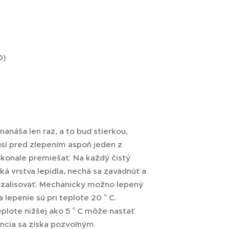
)
anáša len raz, a to buď stierkou,
usí pred zlepením aspoň jeden z
okonale premiešať. Na každý čistý
á vrstva lepidla, nechá sa zavädnúť a
o zalisovať. Mechanicky možno lepený
lepenie sú pri teplote 20 ° C.
plote nižšej ako 5 ° C môže nastať
encia sa získa pozvoľným