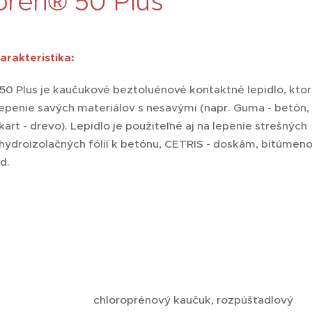
prén® 50 Plus
arakteristika:
50 Plus je kaučukové beztoluénové kontaktné lepidlo, ktor
lepenie savých materiálov s nesavými (napr. Guma - betón, 
rt - drevo). Lepidlo je použiteľné aj na lepenie strešných
ydroizolačných fólií k betónu, CETRIS - doskám, bitúme
d.
loroprénový kaučuk, rozpúšťadlový