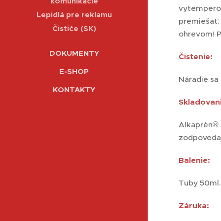
komunikácie
vytemperov
Lepidlá pre reklamu
premiešať.
Čističe (SK)
ohrevom! Pr
DOKUMENTY
Čistenie:
E-SHOP
Náradie sa 
KONTAKTY
Skladovani
Alkaprén® 5
zodpovedaj
Balenie:
Tuby 50ml. 
Záruka: