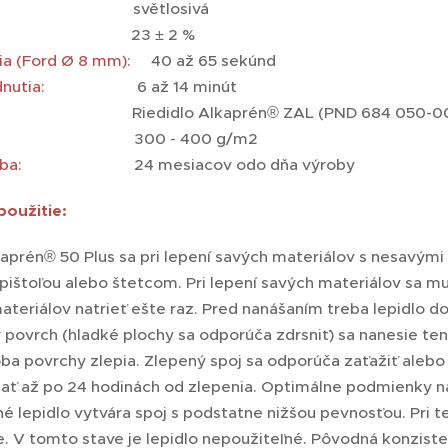
větlosivá
23 ± 2 %
ia (Ford Ø 8 mm):
40 až 65 sekúnd
dnutia:
6 až 14 minút
Riedidlo Alkaprén® ZAL (PND 684 050-00
:
300 - 400 g/m2
ba:
24 mesiacov odo dňa výroby
oužitie:
aprén® 50 Plus sa pri lepení savých materiálov s nesavými n
pištoľou alebo štetcom. Pri lepení savých materiálov sa m
teriálov natrieť ešte raz. Pred nanášaním treba lepidlo d
ovrch (hladké plochy sa odporúča zdrsniť) sa nanesie tenk
ba povrchy zlepia. Zlepený spoj sa odporúča zaťažiť aleb
ať až po 24 hodinách od zlepenia. Optimálne podmienky na 
 lepidlo vytvára spoj s podstatne nižšou pevnosťou. Pri te
e. V tomto stave je lepidlo nepoužiteľné. Pôvodná konzist