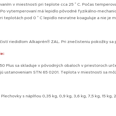
aním v miestnosti pri teplote cca 25 ° C. Počas temperova
 Po vytemperovaní má lepidlo pôvodné fyzikálno-mechani
i teplotách pod 0 ° C lepidlo nevratne koaguluje a nie je m
čistí riedidlom Alkaprén® ZAL. Pri znečisteniu pokožky sa p
e:
0 Plus sa skladuje v pôvodných obaloch v priestoroch urče
ú ustanoveniam STN 65 0201. Teplota v miestnosti sa môž
Plechovky s náplňou 0,35 kg, 0,9 kg, 3,6 kg, 7,5 kg, 15 kg, 2