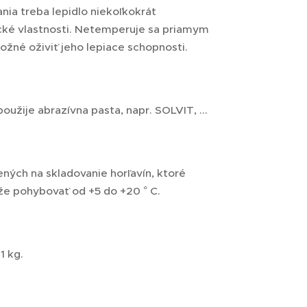
nia treba lepidlo niekoľkokrát
cké vlastnosti. Netemperuje sa priamym
ožné oživiť jeho lepiace schopnosti.
oužije abrazívna pasta, napr. SOLVIT, ...
ných na skladovanie horľavín, ktoré
e pohybovať od +5 do +20 ° C.
1 kg.