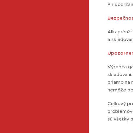
Pri dodrža
Bezpečnosť
Alkaprén® 5
a skladova
Upozornen
Výrobca ga
skladovaní.
priamo na 
nemôže pos
Celkový pr
problémov s
sú všetky 