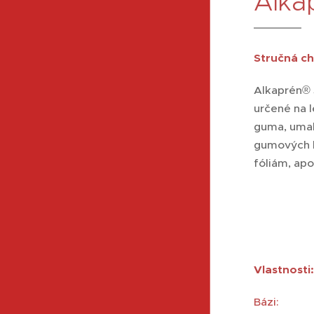
Alka
Stručná ch
Alkaprén® 
určené na 
guma, umaka
gumových h
fóliám, apo
Vlastnosti:
Bázi:
ch