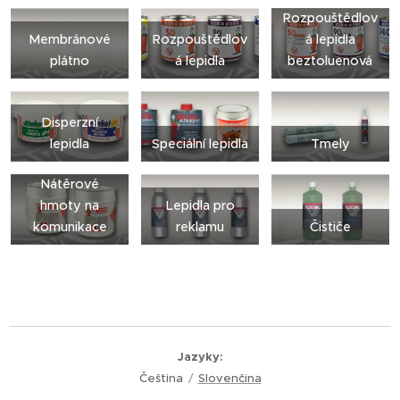
Rozpouštědlov
Membránové
Rozpouštědlov
á lepidla
plátno
á lepidla
beztoluenová
Disperzní
lepidla
Speciální lepidla
Tmely
Nátěrové
hmoty na
Lepidla pro
komunikace
reklamu
Čističe
Jazyky
Čeština
Slovenčina